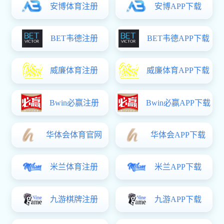
在后场拿球后的2-3秒内，利用精准的长传或一脚触
球的直塞，撕开突尼斯防线身后的空当，荷兰队的边
锋群如加克波、马伦就能获得巨大的冲刺空间。这就
像是一把隐藏在优雅节拍下的“手术刀”，快准狠才能
破局。
从数据层面看，德容在国家队和俱乐部的推进能力有
目共睹。他场均的向前传球次数和成功率常年稳居世
界级中场前列。但在世界杯这种容错率极低的舞台
上，面对突尼斯可能采取的“重点照顾”，他的推进速
度将面临严峻考验。他不能仅仅满足于将球安全地卸
给边后卫，而需要像一台升级后的发动机，主动加大
“油门”。如果他能在一对一摆脱后，迅速将球转移到
弱侧，那将使突尼斯队的防守移动出现裂痕。不过，