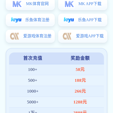
我们必须清醒地认识到，片面追求推进速度也可能付
出代价——丢球后的反抢风险。这就自然引出了本场
比赛的另一个关键看点：拦截数据。
如果说推进是进攻的矛，那么拦截就是防守的盾。现
代足球对中场球员的要求早已不局限于进攻组织，德
容职业生涯早期曾因其防守贡献被部分人质疑，但近
两个赛季他的拦截数据正在悄然提升。在对阵突尼斯
的比赛中，德容的拦截数据不仅关乎个人数据面板的
华丽，更直接决定了荷兰队中场的缓冲带深度。突尼
斯队擅长的战术之一就是利用后插上的中场球员制造
混乱，尤其是在对手阵型前压时进行快速反击。这
时，德容如果能够交出漂亮的拦截数据——无论是抢
断、拦截传球路线还是破坏对手的第一次触球——他
都将在无形中浇灭对手的反击火焰。