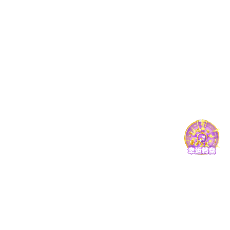
延伸阅读
阿拉维斯对阵埃尔切，第二落点归属成关键
当西乙联赛的烽火再一次于门迪索罗萨球场点燃，
阿拉维斯与埃尔切的...
2026-08-07