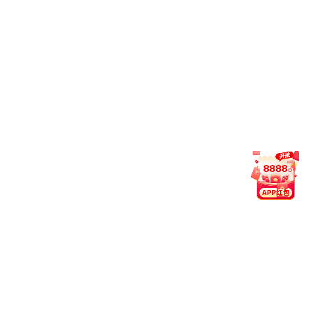
尤文图斯冲击欧冠淘汰赛时第二落点争夺
在欧洲冠军联赛的宏大叙事中，尤文图斯从来不
是一个甘于充当配角的球队。当斑马军团再度...
2026-07-24