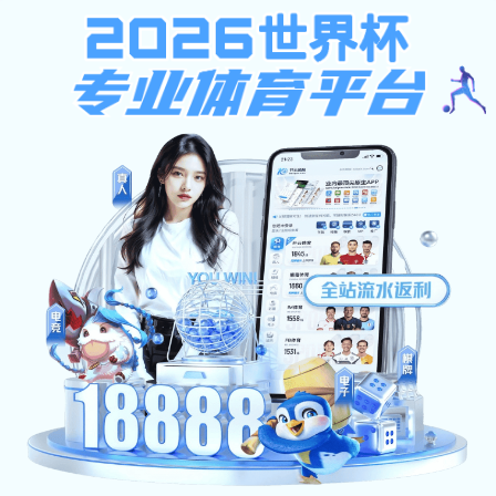
账号登录
首页
菜鸟互啄
瑞典队伊萨克对阵日本节奏变化能否破局盘口观察
瑞典队伊萨克对阵日本节奏
变化能否破局盘口观察
2026-07-07 18:21
在北欧凛冽的寒风与东亚武士的坚韧之间，一场关乎
出线命运的博弈即将拉开序幕。瑞典队锋线尖刀伊萨
克，这位在绿茵场上以鬼魅跑位和精湛射术闻名的天