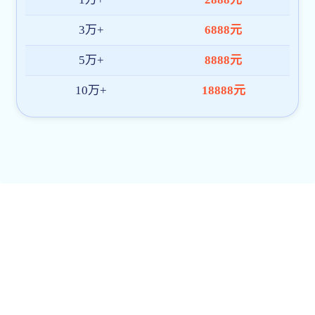
恰是盘口观察中一个容易被忽视的风险点：当市场过
度关注伊萨克的个人能力时，反而可能低估了瑞典队
在整体战术设计中为他设置的多重接应点。因此，真
正的破局，可能并非伊萨克一人的独舞，而是他通过
节奏变化所引发的连锁反应。
进一步深挖伊萨克的技术特点，我们发现他的“节奏
感”甚至渗透到无球跑动中。他善于在队友传球前的
一秒，做出一个反方向的虚假启动，然后迅速回到既
定路线。这种“虚晃一枪”的动作，对日本队这种极度
依赖视频分析和赛前战术布置的球队，是极其致命
的。因为赛前演练的防守位置，往往基于对手的常规
移动模式。而伊萨克的反逻辑跑位，能直接让日本队
的区域防守陷入顾此失彼的境地。从盘口的角度看，