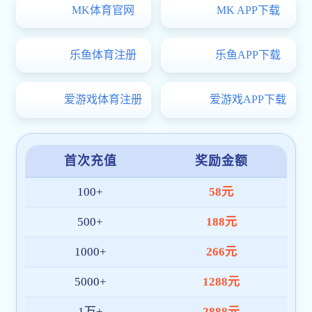
破平衡的爆炸性瞬间。这种盘口设置，往往预示着比
赛进程可能陷入僵局，而决定胜负的天平，更倾向于
那些能在局部对抗中创造意外的个体。伊萨克那种介
于“神经刀”与“天才”之间的比赛气质，正好契合了这
种市场预期。他可能整场比赛沉寂，却在一次加时赛
的反击中，用一次匪夷所思的脚后跟传球或是一脚势
大力沉的远射，直接改写盘口的走向。
值得玩味的是，日本队在面对北欧球队时，历史数据
并不乐观。身体对抗上的天然劣势，往往需要他们付
出更多的跑动和犯规来弥补。但伊萨克并非纯粹依靠
身体的球员。他懂得如何利用自己的盘带，引诱对手
做出鲁莽的铲断。如果日本队的中后场因为过度专注
于盯防伊萨克而失位，那么瑞典队其他攻击手，如库
卢塞夫斯基，便能获得更多从后排插上的机会。这恰