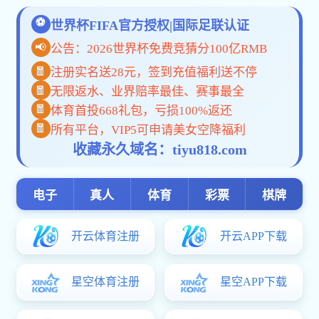
才前锋，将成为破解日本队铜墙铁壁的关键变量。然
而，盘口的风向标已经悄然转动，市场对这场对决的
预期并非简单的强弱分明。真正的悬念在于，伊萨克
能否以他独特的节奏变化，撕开日本队引以为傲的防
守体系，从而颠覆外界预设的战术剧本。本文将深入
剖析伊萨克的核心优势与日本队的战术软肋，结合盘
口数据，为您揭示这场世界杯焦点战的深层博弈逻
辑。
当我们谈论瑞典队时，伊萨克的名字往往与“不确定
性”紧密相连。他并非传统意义上的站桩式中锋，而
更像是一个游弋在防线阴影中的幽灵。他最大的武
器，并非单纯的爆发力或力量，而是那种在高速行进
中骤然减速、在静止中突然启动的节奏切换能力。这
种能力在面对纪律严明、协同性极高的日本后防线