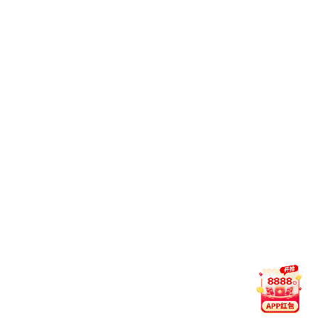
博德闪耀争夺欧冠晋级席位时传中落点变
在北欧的极昼余晖下，博德闪耀的主场阿斯普米拉
人工草皮球场，正酝酿...
2026-07-26