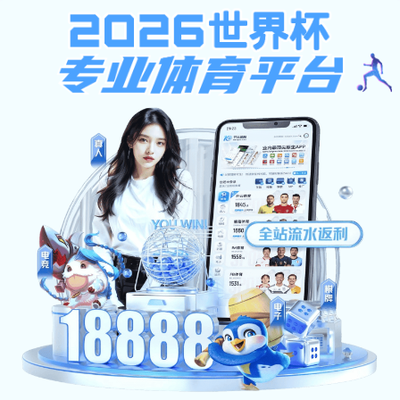
账号登录
首页
菜鸟互啄
维蒂尼亚面对乌兹别克斯坦防线传中质量能否提高走势研
判
维蒂尼亚面对乌兹别克斯坦
防线传中质量能否提高走势
研判
2026-07-07 17:11
在世界杯预选赛的硝烟弥漫之际，葡萄牙中场维蒂尼
亚能否在面对乌兹别克斯坦的铁桶防线时，将他的传