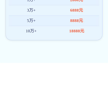
质量的稳定性和针对性。对于任何一支志在冲击世界
杯的球队而言，破密集防守是永恒的课题，而高质量
的传中，正是解决问题的金钥匙之一。
乌兹别克斯坦的防线实力不容小觑，他们拥有阿利库
洛夫和胡萨诺夫这样经验丰富的后卫，尤其擅长封堵
传中路线。他们不会给维蒂尼亚太多的从容起脚空
间，更多时候会采用双人包夹或近距离贴身干扰。这
就要求维蒂尼亚在接球前就做好预判，增加无球跑动
来接应队友的回做球。他必须打破自己在巴黎习惯的
中路组织者角色，更多地移动到前场三十米区域的边
路位置，利用自己的脚下技术进行内切与传中的切
换。传中质量的提升，绝非一蹴而就的魔术，而是通
过无数次的战术演练与临场应变积累起来的。