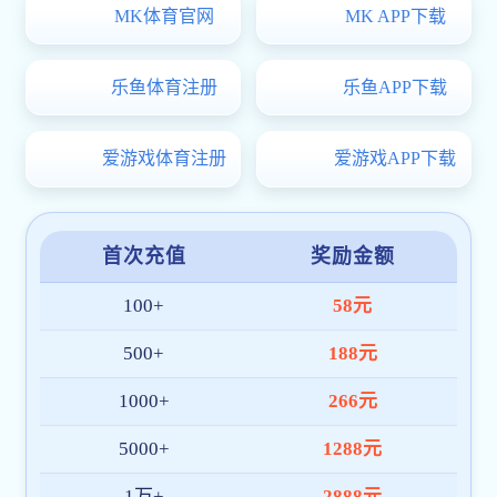
定位球或边路突破建立优势。假如维蒂尼亚能够频繁
地利用节奏变化，在触球瞬间运用内脚背的搓射技
巧，制造出带着强烈旋转的过顶球，那么乌兹别克斯
坦后卫将陷入两难：既不敢盲目上抢，又无法预判皮
球的最终落点。
我们不妨做一个大胆的假设：在比赛的第60分钟，
当乌兹别克斯坦的体能出现临界点，防守阵型出现细
微的松动时，维蒂尼亚在右路接到后场长传。他没有
急于传中，而是先用一个假动作晃开角度，随后右脚
兜出一记带着强烈外弧线的传中。皮球划过一道彩虹
般的轨迹，绕过了前点的防守球员，精准地找到了后
点高速插上的C罗。这种场景的出现，完全取决于维
蒂尼亚能否在高压环境下保持冷静，并提升自己传中